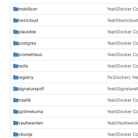
mobilizon
feat(Docker Co
nextcloud
feat(Nextcloud
plausible
feat(Docker Co
postgres
feat(Docker Co
prometheus
feat(Docker Co
redis
feat(Docker Co
registry
signaturepdf
feat(Signature
traefik
feat(Docker Co
uptimekuma
feat(Docker Co
vaultwarden
feat(Vaultward
vikunja
feat(Docker Co