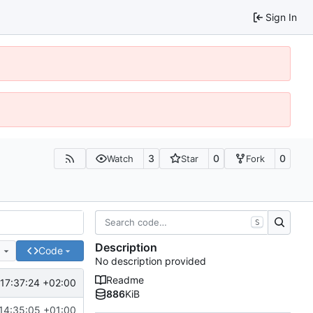
Sign In
3
0
0
Watch
Star
Fork
S
Description
e
Code
No description provided
Readme
17:37:24 +02:00
886
KiB
14:35:05 +01:00