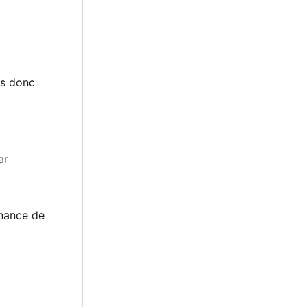
mes donc
par
tenance de