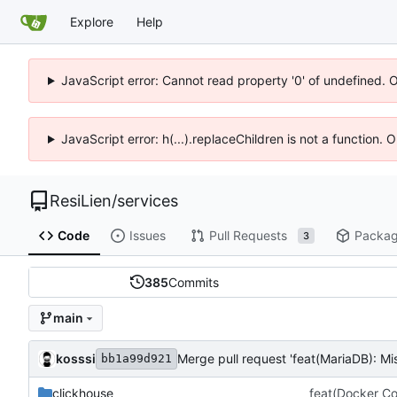
Explore
Help
JavaScript error: Cannot read property '0' of undefined. 
JavaScript error: h(...).replaceChildren is not a function.
ResiLien
/
services
Code
Issues
Pull Requests
Packa
3
385
Commits
main
kosssi
Merge pull request 'feat(MariaDB): Mis
bb1a99d921
clickhouse
feat(Docker Co