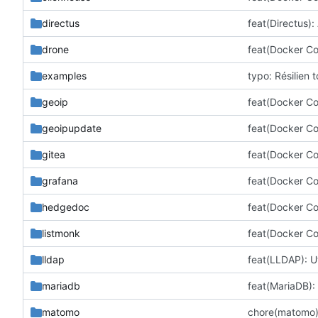
directus
drone
feat(Docker Co
examples
typo: Résilien 
geoip
feat(Docker Co
geoipupdate
feat(Docker Co
gitea
feat(Docker Co
grafana
feat(Docker Co
hedgedoc
feat(Docker Co
listmonk
feat(Docker Co
lldap
feat(LLDAP): Ut
mariadb
feat(MariaDB): 
matomo
chore(matomo):