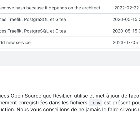
feat(Docker): Remove hash because it depends on the architecture
2022-02-22 
ces Traefik, PostgreSQL et Gitea
2020-05-15 
ces Traefik, PostgreSQL et Gitea
2020-05-15 
dd new service
2023-07-05 
ces Open Source que RésiLien utilise et met à jour de faç
nement enregistrées dans les fichiers
est présent po
.env
ction. Nous vous conseillons de ne jamais le faire si vous ut