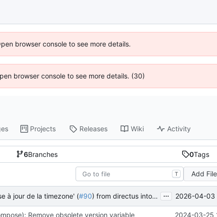
Open browser console to see more details.
 Open browser console to see more details. (30)
ges
Projects
Releases
Wiki
Activity
6
Branches
0
Tags
Add Fil
T
...
2026-04-03 
e à jour de la timezone' (
#90
) from directus into main
mpose): Remove obsolete version variable
2024-03-25 