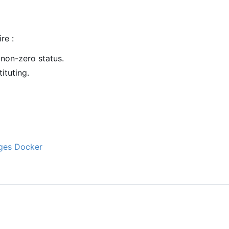
re :
 non-zero status.
ituting.
ages Docker